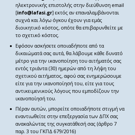
ηλεκτρονικής επιστολής στην διεύθυνση email
[
info@lafasi.gr
] εκτός αν επαναλαμβάνονται
συχνά και λόγω όγκου έχουν για εμάς
διοικητικό κόστος, οπότε θα επιβαρυνθείτε με
το σχετικό κόστος.
Εφόσον ασκήσετε οποιαδήποτε από τα
δικαιώματά σας αυτά, θα λάβουμε κάθε δυνατό
μέτρο για την ικανοποίηση του αιτήματός σας
εντός τριάντα (30) ημερών από τη λήψη του
σχετικού αιτήματος, αφού σας ενημερώσουμε
είτε για την ικανοποίησή του, είτε για τους
αντικειμενικούς λόγους που εμποδίζουν την
ικανοποίησή του.
Πέραν αυτών, μπορείτε οποιαδήποτε στιγμή να
εναντιωθείτε στην επεξεργασία των ΔΠΧ σας
ανακαλώντας της συγκατάθεσή σας (άρθρο 7
παρ. 3 του ΓΚΠΔ 679/2016)