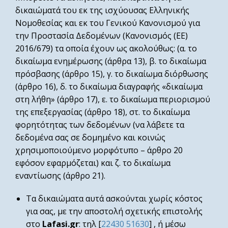
δικαιώματά του εκ της ισχύουσας Ελληνικής
Νομοθεσίας και εκ του Γενικού Κανονισμού για
την Προστασία Δεδομένων (Κανονισμός (ΕΕ)
2016/679) τα οποία έχουν ως ακολούθως: (α. το
δικαίωμα ενημέρωσης (άρθρα 13), β. το δικαίωμα
πρόσβασης (άρθρο 15), γ. το δικαίωμα διόρθωσης
(άρθρο 16), δ. το δικαίωμα διαγραφής «δικαίωμα
στη λήθη» (άρθρο 17), ε. το δικαίωμα περιορισμού
της επεξεργασίας (άρθρο 18), στ. το δικαίωμα
φορητότητας των δεδομένων (να λάβετε τα
δεδομένα σας σε δομημένο και κοινώς
χρησιμοποιούμενο μορφότυπο – άρθρο 20
εφόσον εφαρμόζεται) και ζ. το δικαίωμα
εναντίωσης (άρθρο 21).
Τα δικαιώματα αυτά ασκούνται χωρίς κόστος
για σας, με την αποστολή σχετικής επιστολής
στο
Lafasi.gr
: τηλ [
22430 51630
] , ή μέσω