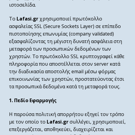
ιστοσελίδα.
Το
Lafasi.gr
χρησιμοποιεί πρωτόκολλο
ασφαλείας SSL (Secure Sockets Layer) σε επίπεδο
πιστοποίησης επωνυμίας (company validated)
εξασφαλίζοντας τη μέγιστη δυνατή ασφάλεια στη
μεταφορά των προσωπικών δεδομένων των
χρηστών. Το πρωτόκολλο SSL κρυπτογραφεί κάθε
πληροφορία που αποστέλλεται στον server κατά
την διαδικασία αποστολής email μέσω φόρμας
επικοινωνίας των χρηστών, προστατεύοντας έτσι
τα προσωπικά δεδομένα κατά τη μεταφορά τους.
1. Πεδίο Εφαρμογής
Η παρούσα πολιτική απορρήτου εξηγεί τον τρόπο
με τον οποίο το
Lafasi.gr
συλλέγει, χρησιμοποιεί,
επεξεργάζεται, αποθηκεύει, διαχειρίζεται και