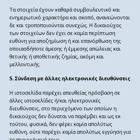
Τα στοιχεία έχουν καθαρά συμβουλευτικό και
ενημερωτικό χαρακτήρα και σκοπό, ανανεώνονται
δε και τροποποιούνται συνεχώς. Η δικαιούχος
των στοιχείων δεν έχει σε καμία περίπτωση
ευθύνη για αποζημίωση ή και επανόρθωση της
οποιασδήποτε άμεσης ή έμμεσης απώλειας και
θετικής ή αποθετικής ζημίας, ακόμη και
μελλοντικής.
5. Σύνδεση με άλλες ηλεκτρονικές διευθύνσεις
Η ιστοσελίδα παρέχει απευθείας πρόσβαση σε
άλλες ιστοσελίδες ή/και ηλεκτρονικές
διευθύνσεις, στο περιεχόμενο των οποίων η
δικαιούχος δεν δύναται να παρέμβει και ως εκ
τούτου, φυσικά, δεν φέρει καμία απολύτως
ευθύνη, ούτε παρέχει καμία απολύτως εγγύηση για
το περιεχόμενό τους.