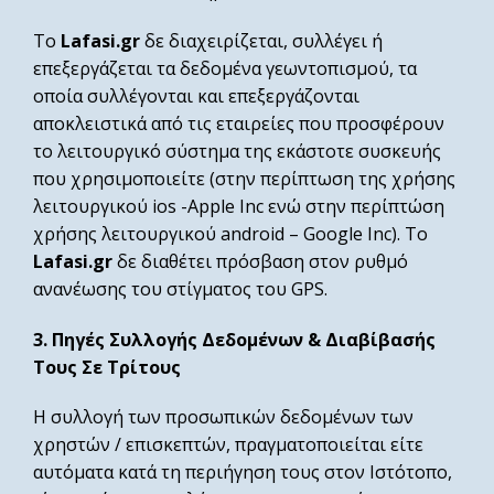
Το
Lafasi.gr
δε διαχειρίζεται, συλλέγει ή
επεξεργάζεται τα δεδομένα γεωντοπισμού, τα
οποία συλλέγονται και επεξεργάζονται
αποκλειστικά από τις εταιρείες που προσφέρουν
το λειτουργικό σύστημα της εκάστοτε συσκευής
που χρησιμοποιείτε (στην περίπτωση της χρήσης
λειτουργικού ios -Apple Inc ενώ στην περίπτώση
χρήσης λειτουργικού android – Google Inc). Το
Lafasi.gr
δε διαθέτει πρόσβαση στον ρυθμό
ανανέωσης του στίγματος του GPS.
3. Πηγές Συλλογής Δεδομένων & Διαβίβασής
Τους Σε Τρίτους
Η συλλογή των προσωπικών δεδομένων των
χρηστών / επισκεπτών, πραγματοποιείται είτε
αυτόματα κατά τη περιήγηση τους στον Ιστότοπο,