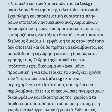
κ.λ.π., αλλά και των Yπηρεσιών του
Lafasi.gr
αποτελούν ιδιοκτησία της τελευταίας στα οποία
έχει πλήρη και αποκλειστική κυριότητα, πλην
όσων αποτελούν αντικείμενο αναγνωρισμένων
δικαιωμάτων τρίτων, και προστατεύεται από τις
εφαρμοζόμενες διατάξεις εθνικού, κοινοτικού και
διεθνούς δικαίου. Η εμφάνισή τους στον Ιστότοπο
δεν αποτελεί και δε θα πρέπει να εκλαμβάνεται ως
μεταβίβασή ή εκχώρηση άδειας ή δικαιώματος
χρήσης τους. Ο Χρήστης/επισκέπτης του
Ιστότοπου έχει δικαίωμα να κάνει, μόνο
προσωπική ή για εσωτερικές του ανάγκες, χρήση
των Yπηρεσιών του
Lafasi.gr
και του
περιεχομένου του Ιστότοπου, που πρέπει να
περιλαμβάνει όλες τις ανακοινώσεις πνευματικών
δικαιωμάτων και ιδιοκτησίας της, χωρίς να τα
διαθέτει με οποιοδήποτε τρόπο σε τρίτους, με ή
χωρίς αντάλλαγμα, ολικά ή μερικά. Ενδεικτικά,