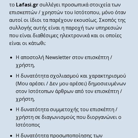
το
Lafasi.gr
συλλέγει προσωπικά στοιχεία των
επισκεπτών / χρηστών του Ιστότοπου, μόνο όταν
αυτοί οι ίδιοι τα παρέχουν εκουσίως. Σκοπός της
συλλογής αυτής είναι η παροχή των υπηρεσιών
που είναι διαθέσιμες ηλεκτρονικά και οι οποίες
είναι οι κάτωθι:
Η αποστολή Newsletter στον επισκέπτη /
χρήστη,
Η δυνατότητα σχολιασμού και χαρακτηρισμού
(Μου αρέσει / Δεν μου αρέσει) δημοσιευμένων
στον Ιστότοπων άρθρων από τον επισκέπτη /
χρήστη,
Η δυνατότητα συμμετοχής του επισκέπτη /
χρήστη σε διαγωνισμούς που διοργανώνει o
Ιστότοπος
Η δυνατότητα προσωποποίησης των