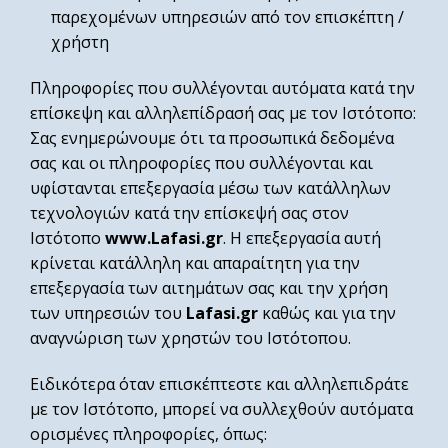
παρεχομένων υπηρεσιών από τον επισκέπτη /
χρήστη
Πληροφορίες που συλλέγονται αυτόματα κατά την
επίσκεψη και αλληλεπίδρασή σας με τον Ιστότοπο:
Σας ενημερώνουμε ότι τα προσωπικά δεδομένα
σας και οι πληροφορίες που συλλέγονται και
υφίστανται επεξεργασία μέσω των κατάλληλων
τεχνολογιών κατά την επίσκεψή σας στον
Ιστότοπο
www.Lafasi.gr
. Η επεξεργασία αυτή
κρίνεται κατάλληλη και απαραίτητη για την
επεξεργασία των αιτημάτων σας και την χρήση
των υπηρεσιών του
Lafasi.gr
καθώς και για την
αναγνώριση των χρηστών του Ιστότοπου.
Ειδικότερα όταν επισκέπτεστε και αλληλεπιδράτε
με τον Ιστότοπο, μπορεί να συλλεχθούν αυτόματα
ορισμένες πληροφορίες, όπως: