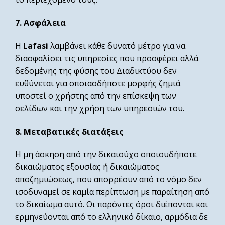
7. Ασφάλεια
Η
Lafasi
λαμβάνει κάθε δυνατό μέτρο για να
διασφαλίσει τις υπηρεσίες που προσφέρει αλλά
δεδομένης της φύσης του Διαδικτύου δεν
ευθύνεται για οποιασδήποτε μορφής ζημιά
υποστεί ο χρήστης από την επίσκεψη των
σελίδων και την χρήση των υπηρεσιών του.
8. Μεταβατικές διατάξεις
Η μη άσκηση από την δικαιούχο οποιουδήποτε
δικαιώματος εξουσίας ή δικαιώματος
αποζημιώσεως, που απορρέουν από το νόμο δεν
ισοδυναμεί σε καμία περίπτωση με παραίτηση από
το δικαίωμα αυτό. Οι παρόντες όροι διέπονται και
ερμηνεύονται από το ελληνικό δίκαιο, αρμόδια δε