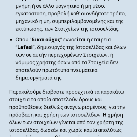
μνήμη ή σε άλλο μαγνητικό ή μη μέσο,
εγκατάσταση, προβολή καθ’ οιονδήποτε τρόπο,
μηχανικό ή μη, συμπεριλαμβανομένης και της
εκτύπωσης, των Στοιχείων της ιστοσελίδας.
Οπου “
δικαιούχος
” εννοείται η εταιρεία
“
Lafasi
“, δημιουργός της Ιστοσελίδας και όλων
των σε αυτήν περιεχομένων Στοιχείων, ή
νόμιμος χρήστης όσων από τα Στοιχεία δεν
αποτελούν πρωτότυπα πνευματικά
δημιουργήματά της.
Παρακαλούμε διαβάστε προσεχτικά τα παρακάτω
στοιχεία τα οποία αποτελούν όρους και
προϋποθέσεις διεθνώς αναγνωρισμένους, για την
πρόσβαση και χρήση των ιστοσελίδων. Η χρήση
όλων των στοιχείων γίνεται από τον χρήστη της
ιστοσελίδας, δωρεάν και χωρίς καμία απολύτως