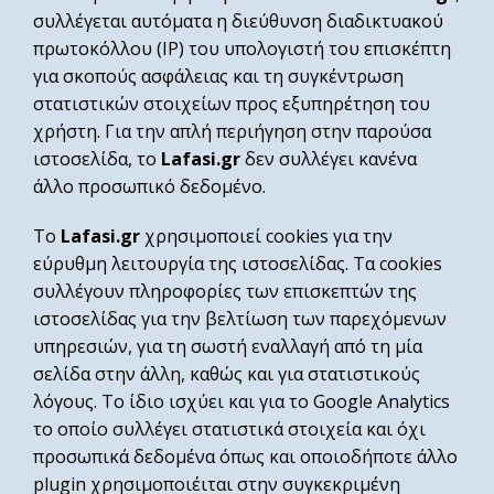
συλλέγεται αυτόματα η διεύθυνση διαδικτυακού
πρωτοκόλλου (ΙΡ) του υπολογιστή του επισκέπτη
για σκοπούς ασφάλειας και τη συγκέντρωση
στατιστικών στοιχείων προς εξυπηρέτηση του
χρήστη. Για την απλή περιήγηση στην παρούσα
ιστοσελίδα, το
Lafasi.gr
δεν συλλέγει κανένα
άλλο προσωπικό δεδομένο.
Το
Lafasi.gr
χρησιμοποιεί cookies για την
εύρυθμη λειτουργία της ιστοσελίδας. Τα cookies
συλλέγουν πληροφορίες των επισκεπτών της
ιστοσελίδας για την βελτίωση των παρεχόμενων
υπηρεσιών, για τη σωστή εναλλαγή από τη μία
σελίδα στην άλλη, καθώς και για στατιστικούς
λόγους. Το ίδιο ισχύει και για το Google Analytics
το οποίο συλλέγει στατιστικά στοιχεία και όχι
προσωπικά δεδομένα όπως και οποιοδήποτε άλλο
plugin χρησιμοποιέιται στην συγκεκριμένη