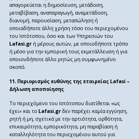
απαγορεύεται η δημοσίευση, μετάδοση,
μεταβίβαση, αναπαραγωγή, αναμετάδοση,
διανομή, παρουσίαση, μεταπώληση ή
οποιαδήποτε άλλη χρήση τόσο του περιεχομένου
του Ιστότοπου, όσο και των Υπηρεσιών του
Lafasi.gr
ή μέρους αυτών, με οποιοδήποτε τρόπο
ή μέσο για την εμπορική τους εκμετάλλευση ή για
οποιονδήποτε άλλο ρητώς μη συμφωνημένο
σκοπό.
11. Περιορισμός ευθύνης της εταιρείας Lafasi –
Δήλωση αποποίησης
Το περιεχόμενο του Ιστότοπου διατίθεται «ως
έχει» και το
Lafasi.gr
δεν παρέχει καμία εγγύηση,
ρητή ή μη, σχετικά με την αρτιότητα, ορθότητα,
επικαιρότητα, εμπορικότητα, μη παραβίαση ή
καταλληλότητα του περιεχομένου αυτού για