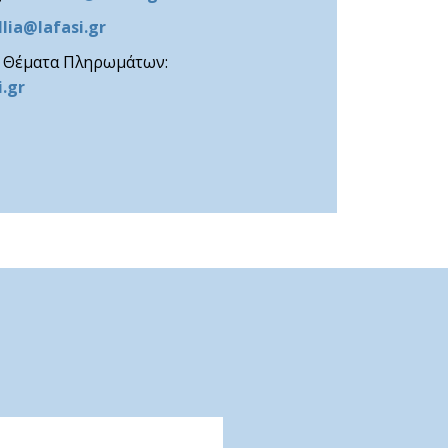
lia@lafasi.gr
& Θέματα Πληρωμάτων:
.gr