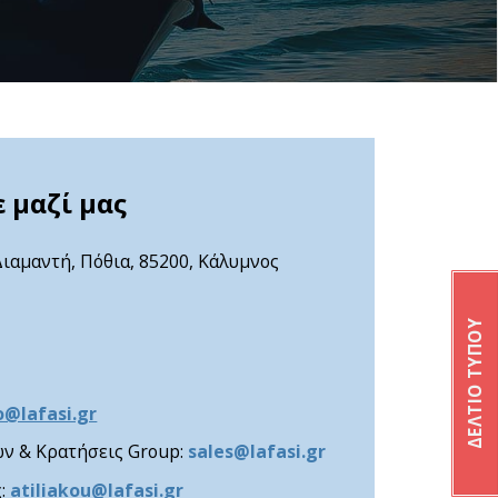
 μαζί μας
ιαμαντή, Πόθια, 85200, Κάλυμνος
ΔΕΛΤΙΟ ΤΥΠΟΥ
o@lafasi.gr
ων & Κρατήσεις Group:
sales@lafasi.gr
ς:
atiliakou@lafasi.gr